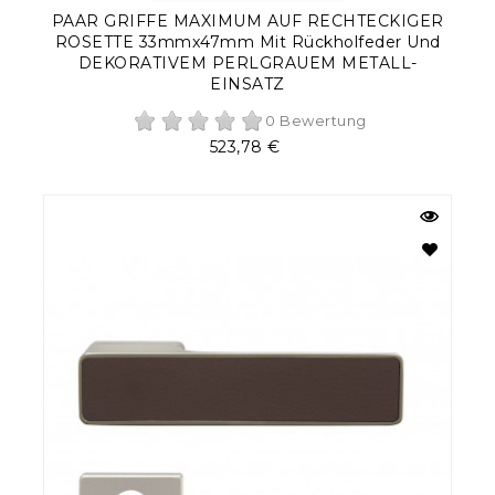
PAAR GRIFFE MAXIMUM AUF RECHTECKIGER
ROSETTE 33mmx47mm Mit Rückholfeder Und
DEKORATIVEM PERLGRAUEM METALL-
EINSATZ
0 Bewertung
Preis
523,78 €