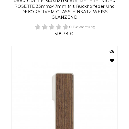
PAAR GRIFFE MAXIMUM AUF RECHTECKIGER
ROSETTE 33mmx47mm Mit Rückholfeder Und
DEKORATIVEM GLASS-EINSATZ WEISS
GLÄNZEND
0 Bewertung
Preis
518,78 €