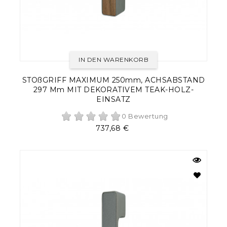
IN DEN WARENKORB
STOßGRIFF MAXIMUM 250mm, ACHSABSTAND
297 Mm MIT DEKORATIVEM TEAK-HOLZ-
EINSATZ
0 Bewertung
Preis
737,68 €