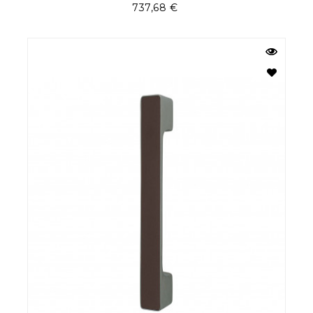
Preis
737,68 €