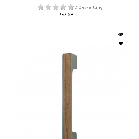
0 Bewertung
Preis
352,68 €