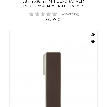
68mmx36mm MIT DEKORATIVEM
PERLGRAUEM METALL-EINSATZ
0 Bewertung
Preis
357,67 €