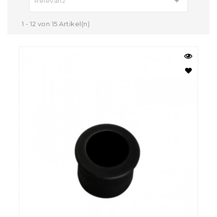

Relevanz
1 - 12 von 15 Artikel(n)