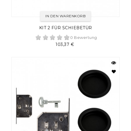
IN DEN WARENKORB
KIT 2 FÜR SCHIEBETÜR
0 Bewertung
Preis
103,37 €