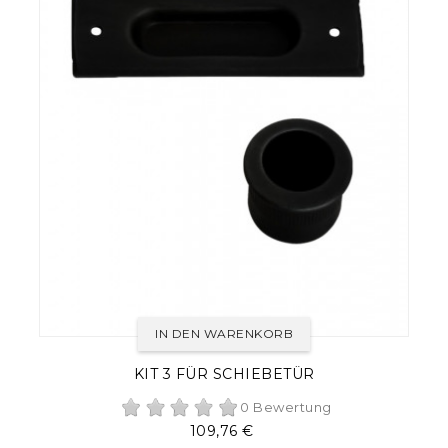
IN DEN WARENKORB
KIT 3 FÜR SCHIEBETÜR
0 Bewertung
Preis
109,76 €