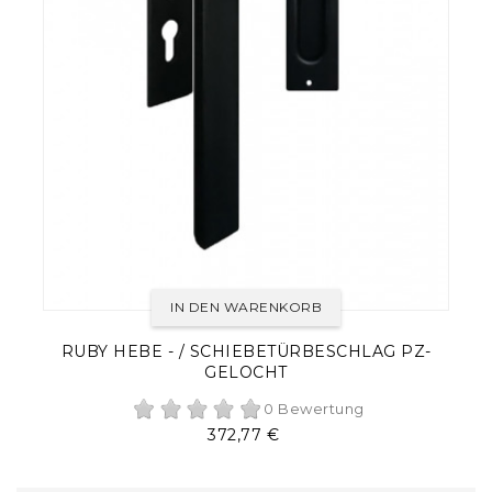
IN DEN WARENKORB
RUBY HEBE - / SCHIEBETÜRBESCHLAG PZ-
GELOCHT
0 Bewertung
Preis
372,77 €