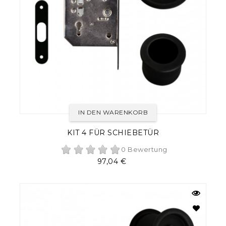
IN DEN WARENKORB
KIT 4 FÜR SCHIEBETÜR
0 Bewertung
Preis
97,04 €