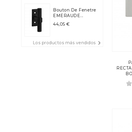
Bouton De Fenetre
EMERAUDE...
Precio
44,05 €

Los productos más vendidos
P
RECTA
BO