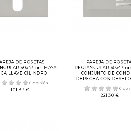
AÑADIR AL CARRITO
AÑADIR AL CARRITO
AREJA DE ROSETAS
PAREJA DE ROSET
NGULAR 60x47mm MAYA
RECTANGULAR 60x47m
CA LLAVE CILINDRO
CONJUNTO DE COND
DERECHA CON DESBL
0 opinión
0 opi
Precio
101,87 €
Precio
221,30 €