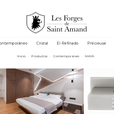
ontemporáneo
Cristal
El Refinado
Précieuse
TARIOS
PUERTA DE ENTRADA
PRODUCTOS COMPLEMENTARIOS
PUERTA CORREDERA
Inicio
Productos
Contemporáneo
MAYA