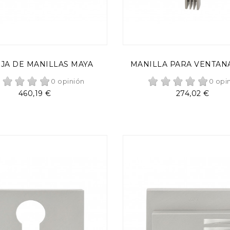
AÑADIR AL CARRITO
AÑADIR AL CARRITO
JA DE MANILLAS MAYA
MANILLA PARA VENTAN
0 opinión
0 opi
Precio
Precio
460,19 €
274,02 €