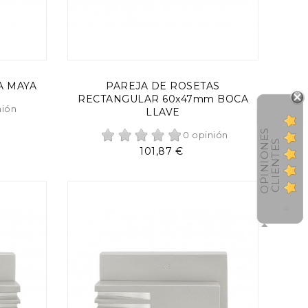
AÑADIR AL CARRITO
A MAYA
PAREJA DE ROSETAS
RECTANGULAR 60x47mm BOCA
nión
LLAVE
O
P
I
N
I
O
N
E
S
C
L
I
E
N
T
E
0 opinión
S
Precio
101,87 €