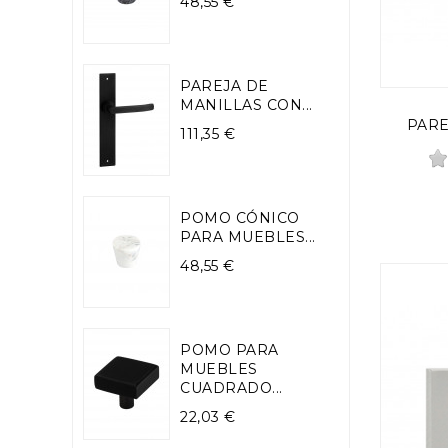
Precio
48,55 €
PAREJA DE
MANILLAS CON...
PARE
Precio
111,35 €
POMO CÓNICO
PARA MUEBLES...
Precio
48,55 €
POMO PARA
MUEBLES
CUADRADO...
Precio
22,03 €