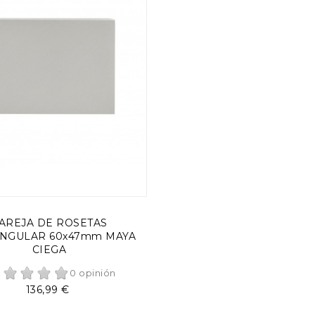
AÑADIR AL CARRITO
AREJA DE ROSETAS
NGULAR 60x47mm MAYA
CIEGA
0 opinión
Precio
136,99 €