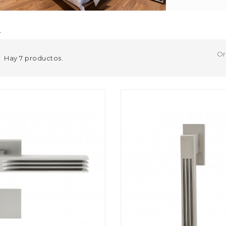
A
Or
Hay 7 productos.