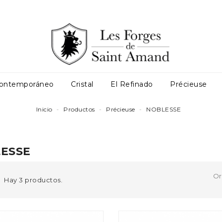
ontemporáneo
Cristal
El Refinado
Précieuse
TARIOS
PUERTA DE ENTRADA
PRODUCTOS COMPLEMENTARIOS
PUERTA CORREDERA
Inicio
Productos
Précieuse
NOBLESSE
ESSE
Or
Hay 3 productos.