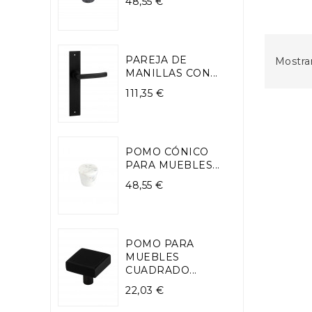
Precio
48,55 €
PAREJA DE
Mostran
MANILLAS CON...
Precio
111,35 €
POMO CÓNICO
PARA MUEBLES...
Precio
48,55 €
POMO PARA
MUEBLES
CUADRADO...
Precio
22,03 €