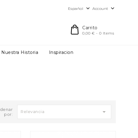


Account
Español
Carrito
0,00 € - 0 Items
Nuestra Historia
Inspiracion
denar

Relevancia
por: