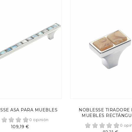
AÑADIR AL CARRITO
AÑADIR AL CARRITO
SSE ASA PARA MUEBLES
NOBLESSE TIRADORE
MUEBLES RECTÁNGU
0 opinión
0 opi
Precio
109,19 €