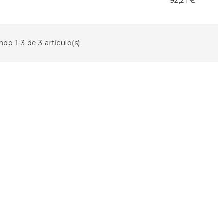
Precio
92,21 €
do 1-3 de 3 artículo(s)