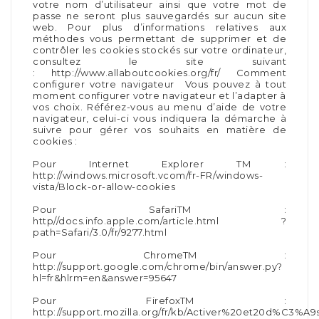
votre nom d’utilisateur ainsi que votre mot de
passe ne seront plus sauvegardés sur aucun site
web. Pour plus d’informations relatives aux
méthodes vous permettant de supprimer et de
contrôler les cookies stockés sur votre ordinateur,
consultez le site suivant
: http://www.allaboutcookies.org/fr/ Comment
configurer votre navigateur Vous pouvez à tout
moment configurer votre navigateur et l’adapter à
vos choix. Référez-vous au menu d’aide de votre
navigateur, celui-ci vous indiquera la démarche à
suivre pour gérer vos souhaits en matière de
cookies :
Pour Internet Explorer TM :
http://windows.microsoft.vcom/fr-FR/windows-
vista/Block-or-allow-cookies
Pour SafariTM :
http//docs.info.apple.com/article.html ?
path=Safari/3.0/fr/9277.html
Pour ChromeTM :
http://support.google.com/chrome/bin/answer.py?
hl=fr&hlrm=en&answer=95647
Pour FirefoxTM :
http://support.mozilla.org/fr/kb/Activer%20et20d%C3%A